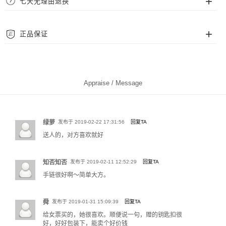
七天无理由退换
尺码从腕围 14cm~22cm 可选，一般来说，腕围 14cm~16cm 适合多数女士。
我们采用顺丰、EMS、中通、圆通等快递为配送，覆盖中国大陆地区（暂不支
腕围 16cm~19cm 适合多数男士，20cm~22cm 适合偏胖人士。
持港澳台及海外地区），并且包邮费。
我们拥有完善的售后保障，支持七天无理由退换货。请确保退回商品完好完
正品保证
整，不影响二次销售。
质保
Foresky Wing 官网为品牌官方直属，全部商品均为官方正品，您可完全信赖。
Foresky Wing 饰品支持 2 年免费保修服务，保修期满或非保修范围问题，可为
您提供专业的有偿服务。
Appraise / Message
绿萝
发布于 2019-02-22 17:31:56
回复TA
送人的，对方喜欢就好
知否知否
发布于 2019-02-11 12:52:29
回复TA
手链很好啊～简单大方。
测腕围方法一：使用软尺贴合手腕腕骨处缠绕测量
舜
发布于 2019-01-31 15:09:39
回复TA
测腕围方法二：使用纸条、短绳缠绕腕骨并标记，再用直尺测量纸条展开后的
标记长度。
给女票买的，她很喜欢。顺便说一句，赠的钥匙扣很
好，好好包装下，能卖个好价钱