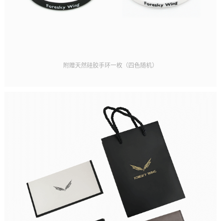
附赠天然硅胶手环一枚（四色随机）