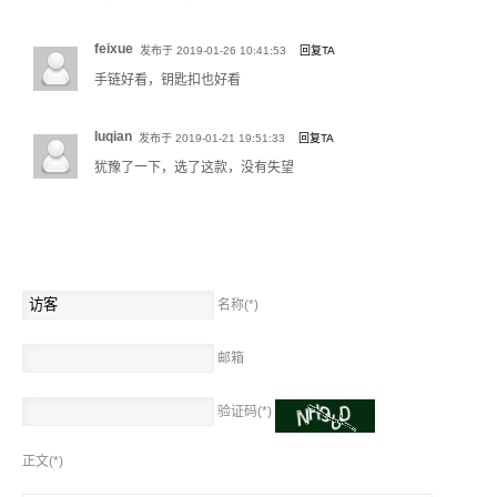
如果您不方便测量，可联系客服，通过身高、体重数据由客服帮您确定最接近
的尺码。
feixue
发布于 2019-01-26 10:41:53
回复TA
手链好看，钥匙扣也好看
项链尺码
luqian
我们的项链多数为固定长度，可根据产品信息中的标注选择下单，各种长度示
发布于 2019-01-21 19:51:33
回复TA
例：
犹豫了一下，选了这款，没有失望
名称(*)
邮箱
验证码(*)
正文(*)