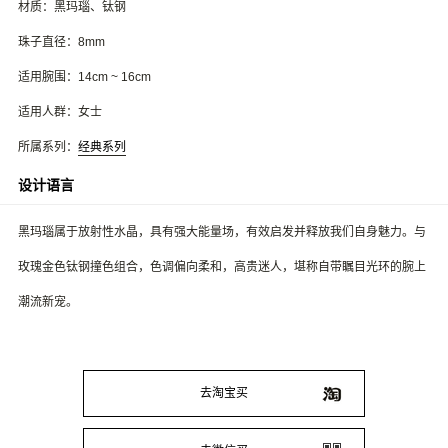
材质：黑玛瑙、钛钢
珠子直径：8mm
适用腕围：14cm ~ 16cm
适用人群：女士
所属系列：
经典系列
设计语言
黑玛瑙属于放射性水晶，具有强大能量场，有效启发并释放我们自身魅力。与
玫瑰金色钛钢撞色组合，色调偏向柔和，高贵迷人，堪称自带瞩目光环的腕上
潮流新宠。
去淘宝买