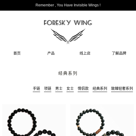
Remember , You Have Invisible Wings !
首页
产品
线上店
了解品牌
经典系列
手链
项链
男士
女士
情侣款
经典系列
致臻轻奢系列