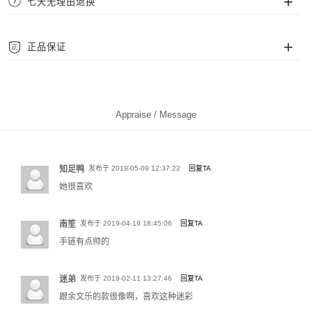
七天无理由退换
尺码从腕围 14cm~22cm 可选，一般来说，腕围 14cm~16cm 适合多数女士。
我们采用顺丰、EMS、中通、圆通等快递为配送，覆盖中国大陆地区（暂不支
腕围 16cm~19cm 适合多数男士，20cm~22cm 适合偏胖人士。
持港澳台及海外地区），并且包邮费。
我们拥有完善的售后保障，支持七天无理由退换货。请确保退回商品完好完
正品保证
整，不影响二次销售。
质保
Foresky Wing 官网为品牌官方直属，全部商品均为官方正品，您可完全信赖。
Foresky Wing 饰品支持 2 年免费保修服务，保修期满或非保修范围问题，可为
您提供专业的有偿服务。
Appraise / Message
知足鸭
发布于 2019-05-09 12:37:22
回复TA
她很喜欢
南笙
发布于 2019-04-19 18:45:06
回复TA
手链有点帅的
测腕围方法一：使用软尺贴合手腕腕骨处缠绕测量
迷弟
发布于 2019-02-11 13:27:46
回复TA
测腕围方法二：使用纸条、短绳缠绕腕骨并标记，再用直尺测量纸条展开后的
标记长度。
跟余文乐的款很像啊，喜欢这种迷彩