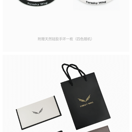
附赠天然硅胶手环一枚（四色随机）