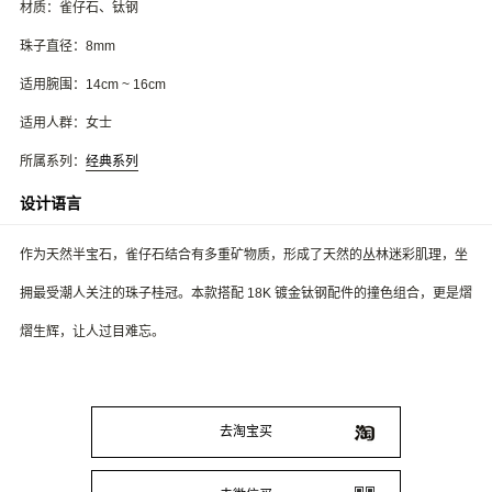
材质：雀仔石、钛钢
珠子直径：8mm
适用腕围：14cm ~ 16cm
适用人群：女士
所属系列：
经典系列
设计语言
作为天然半宝石，雀仔石结合有多重矿物质，形成了天然的丛林迷彩肌理，坐
拥最受潮人关注的珠子桂冠。本款搭配 18K 镀金钛钢配件的撞色组合，更是熠
熠生辉，让人过目难忘。
去淘宝买