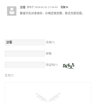
如果您不方便测量，可联系客服，通过身高、体重数据由客服帮您确定最接近
的尺码。
访客
发布于 2019-01-31 17:24:41
回复TA
戴雀仔石对身体好，价格还很划算，款式也挺百搭。
项链尺码
我们的项链多数为固定长度，可根据产品信息中的标注选择下单，各种长度示
例：
名称(*)
邮箱
验证码(*)
正文(*)