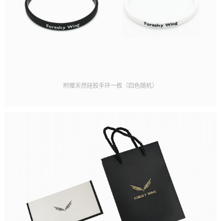
附赠天然硅胶手环一枚（四色随机）