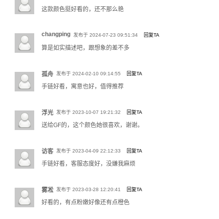
标记长度。
这款颜色挺好看的，还不那么艳
如果您不方便测量，可联系客服，通过身高、体重数据由客服帮您确定最接近
changping
的尺码。
发布于 2024-07-23 09:51:34
回复TA
算是如实描述吧，跟想象的差不多
项链尺码
孤舟
发布于 2024-02-10 09:14:55
回复TA
我们的项链多数为固定长度，可根据产品信息中的标注选择下单，各种长度示
手链好看，寓意也好，值得推荐
例：
浮光
发布于 2023-10-07 19:21:32
回复TA
送给GF的，这个颜色她很喜欢，谢谢。
访客
发布于 2023-04-09 22:12:33
回复TA
手链好看，客服态度好，没嫌我麻烦
雾凇
发布于 2023-03-28 12:20:41
回复TA
好看的，有点粉嫩好像还有点橙色