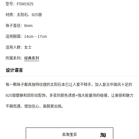
型号：FSW1925
材质：太阳石、925银
珠子直径：8mm
适用腕围：14cm ~ 17cm
适用人群：女士
所属系列：
经典系列
设计语言
每一颗珠子都具独特纹理的太阳石本已让人爱不释手，加入复古中国风十足的
925银貔貅和回形纹配饰，多变的颜色诱惑+强大能量场的碰撞，让美丽和魅力
不期而遇，增加信心，美腕更出挑。
去淘宝买