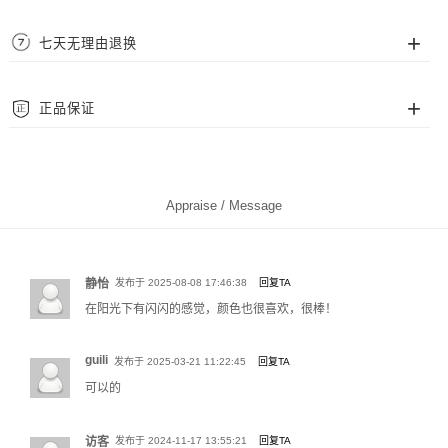
我们的串珠手链采用高抗拉弹力珠绳，但为了您佩戴更舒适，提供多个尺码供
选择，请根据您的腕围来确定所需尺码。
运送
七天无理由退换
尺码从腕围 14cm~22cm 可选，一般来说，腕围 14cm~16cm 适合多数女士。
我们采用顺丰、EMS、中通、圆通等快递为配送，覆盖中国大陆地区（暂不支
腕围 16cm~19cm 适合多数男士，20cm~22cm 适合偏胖人士。
持港澳台及海外地区），并且包邮费。
我们拥有完善的售后保障，支持七天无理由退换货。请确保退回商品完好完
正品保证
整，不影响二次销售。
质保
Foresky Wing 官网为品牌官方直属，全部商品均为官方正品，您可完全信赖。
Foresky Wing 饰品支持 2 年免费保修服务，保修期满或非保修范围问题，可为
您提供专业的有偿服务。
Appraise / Message
静怡
发布于 2025-08-08 17:46:38
回复TA
在阳光下有闪闪的感觉，颜色也很喜欢，很棒！
guili
发布于 2025-03-21 11:22:45
回复TA
可以的
测腕围方法一：使用软尺贴合手腕腕骨处缠绕测量
访客
发布于 2024-11-17 13:55:21
回复TA
测腕围方法二：使用纸条、短绳缠绕腕骨并标记，再用直尺测量纸条展开后的