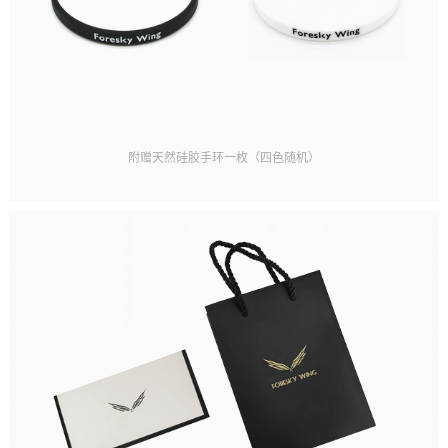
附赠天然硅胶手环一枚（四色随机）