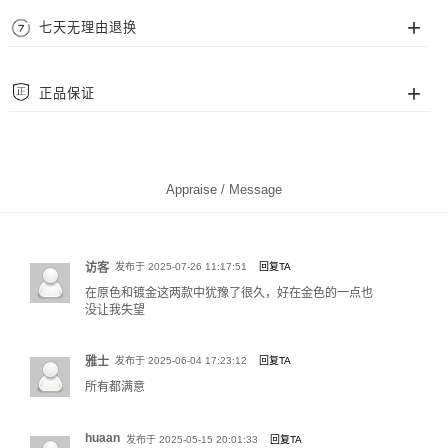
选择，请根据您的腕围来确定所需尺码。
运送
七天无理由退换
尺码从腕围 14cm~22cm 可选，一般来说，腕围 14cm~16cm 适合多数女士。
我们采用顺丰、EMS、中通、圆通等快递为配送，覆盖中国大陆地区（暂不支
腕围 16cm~19cm 适合多数男士，20cm~22cm 适合偏胖人士。
持港澳台及海外地区），并且包邮费。
我们拥有完善的售后保障，支持七天无理由退换货。请确保退回商品完好完
正品保证
整，不影响二次销售。
质保
Foresky Wing 官网为品牌官方直属，全部商品均为官方正品，您可完全信赖。
Foresky Wing 饰品支持 2 年免费保修服务，保修期满或非保修范围问题，可为
您提供专业的有偿服务。
Appraise / Message
访客
发布于 2025-07-26 11:17:51
回复TA
在原色和镀金这两款中犹豫了很久，好在金色的一点也
没让我失望
雅士
发布于 2025-06-04 17:23:12
回复TA
所有都满意
测腕围方法一：使用软尺贴合手腕腕骨处缠绕测量
测腕围方法二：使用纸条、短绳缠绕腕骨并标记，再用直尺测量纸条展开后的
huaan
发布于 2025-05-15 20:01:33
回复TA
标记长度。