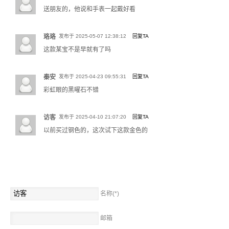
送朋友的，他说和手表一起戴好看
如果您不方便测量，可联系客服，通过身高、体重数据由客服帮您确定最接近
的尺码。
珞珞
发布于 2025-05-07 12:38:12
回复TA
这款某宝不是早就有了吗
项链尺码
我们的项链多数为固定长度，可根据产品信息中的标注选择下单，各种长度示
秦安
发布于 2025-04-23 09:55:31
回复TA
例：
彩虹眼的黑曜石不错
访客
发布于 2025-04-10 21:07:20
回复TA
以前买过钢色的，这次试下这款金色的
名称(*)
邮箱