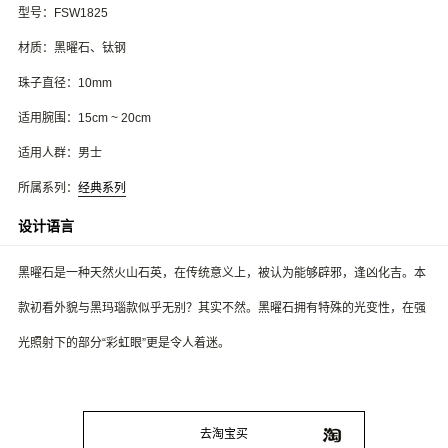
型号：FSW1825
材质：黑曜石、钛钢
珠子直径：10mm
适用腕围：15cm ~ 20cm
适用人群：男士
所属系列：
经典系列
设计语言
黑曜石是一种天然火山石英，在传统意义上，被认为能够辟邪，逢凶化吉。本
款初看外貌与黑玛瑙款似乎无别？其实不然。黑曜石拥有特殊的光变性，在强
光照射下的部分“彩虹眼”更是令人着迷。
去淘宝买