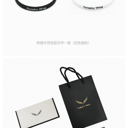
附赠天然硅胶手环一枚（四色随机）