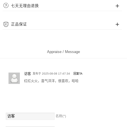
运送
七天无理由退换
尺码从腕围 14cm~22cm 可选，一般来说，腕围 14cm~16cm 适合多数女士。
我们采用顺丰、EMS、中通、圆通等快递为配送，覆盖中国大陆地区（暂不支
腕围 16cm~19cm 适合多数男士，20cm~22cm 适合偏胖人士。
持港澳台及海外地区），并且包邮费。
我们拥有完善的售后保障，支持七天无理由退换货。请确保退回商品完好完
正品保证
整，不影响二次销售。
质保
Foresky Wing 官网为品牌官方直属，全部商品均为官方正品，您可完全信赖。
Foresky Wing 饰品支持 2 年免费保修服务，保修期满或非保修范围问题，可为
您提供专业的有偿服务。
Appraise / Message
访客
发布于 2025-08-08 17:47:34
回复TA
红红火火，喜气洋洋，很喜欢，哈哈
测腕围方法一：使用软尺贴合手腕腕骨处缠绕测量
名称(*)
测腕围方法二：使用纸条、短绳缠绕腕骨并标记，再用直尺测量纸条展开后的
标记长度。