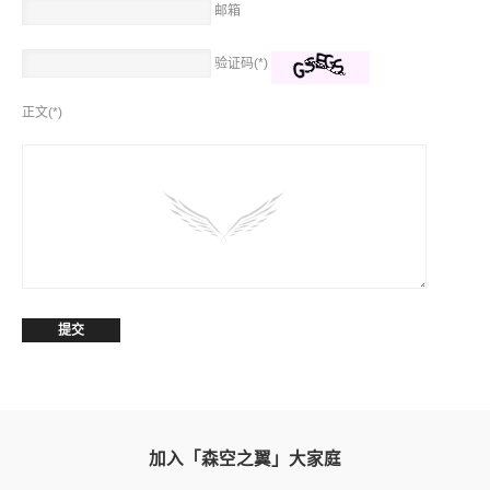
邮箱
如果您不方便测量，可联系客服，通过身高、体重数据由客服帮您确定最接近
的尺码。
验证码(*)
正文(*)
项链尺码
我们的项链多数为固定长度，可根据产品信息中的标注选择下单，各种长度示
例：
加入「森空之翼」大家庭