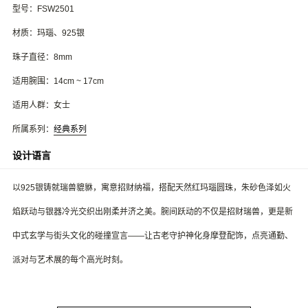
型号：FSW2501
材质：玛瑙、925银
珠子直径：8mm
适用腕围：14cm ~ 17cm
适用人群：女士
所属系列：
经典系列
设计语言
以925银铸就瑞兽貔貅，寓意招财纳福，搭配天然红玛瑙圆珠，朱砂色泽如火
焰跃动与银器冷光交织出刚柔并济之美。腕间跃动的不仅是招财瑞兽，更是新
中式玄学与街头文化的碰撞宣言——让古老守护神化身摩登配饰，点亮通勤、
派对与艺术展的每个高光时刻。