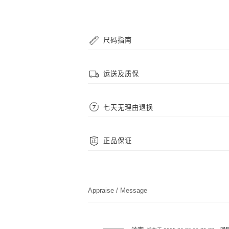
尺码指南
手链尺码
运送及质保
我们的串珠手链采用高抗拉弹力珠绳，但为了您佩
运送
尺码从腕围 14cm~22cm 可选，一般来说，腕围 14
七天无理由退换
我们采用顺丰、EMS、中通、圆通等快递为配送
我们拥有完善的售后保障，支持七天无理由退换货
质保
正品保证
Foresky Wing 饰品支持 2 年免费保修服
Foresky Wing 官网为品牌官方直属，全部商
Appraise / Message