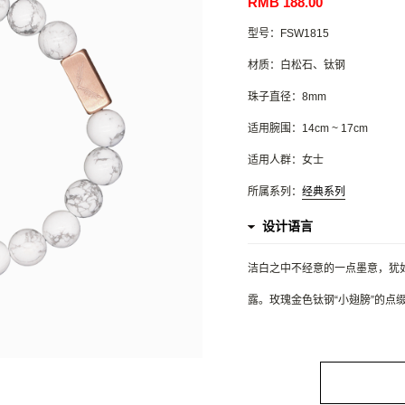
RMB 188.00
型号：FSW1815
材质：白松石、钛钢
珠子直径：8mm
适用腕围：14cm ~ 17cm
适用人群：女士
所属系列：
经典系列
设计语言
洁白之中不经意的一点墨意，犹
露。玫瑰金色钛钢“小翅膀”的点