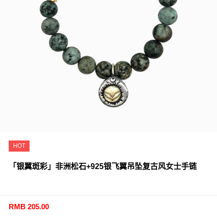
HOT
「银翼斑彩」非洲松石+925银飞翼吊坠复古风女士手链
RMB 205.00