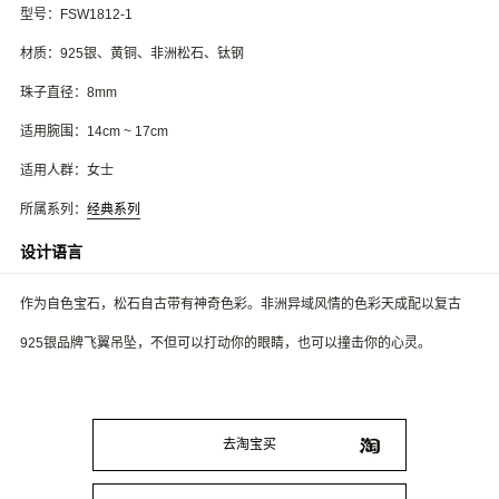
型号：FSW1812-1
材质：925银、黄铜、非洲松石、钛钢
珠子直径：8mm
适用腕围：14cm ~ 17cm
适用人群：女士
所属系列：
经典系列
设计语言
作为自色宝石，松石自古带有神奇色彩。非洲异域风情的色彩天成配以复古
925银品牌飞翼吊坠，不但可以打动你的眼睛，也可以撞击你的心灵。
去淘宝买