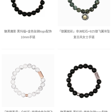
魅黑魔影 黑玛瑙+金色钛钢logo配饰
「银翼斑彩」非洲松石+925银飞翼吊坠
10mm手链
复古风女士手链