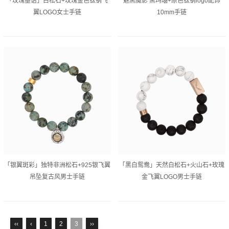
「玫瑰墨语」白松石+玫瑰金色钛钢飞
魅黑魔影 黑玛瑙+原色钛钢logo配饰
翼LOGO女士手链
10mm手链
「银翼斑彩」独特非洲松石+925银飞翼
「黑白鸳鸯」天然白松石+火山石+玫瑰
吊坠复古风男士手链
金飞翼LOGO男士手链
‹‹
‹
1
2
3
››